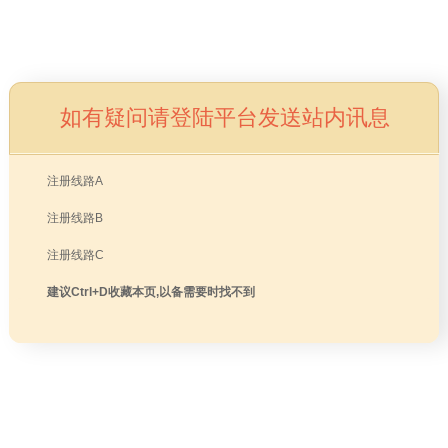
风暴娱乐捷径
语言学校
研究生
升学项目
如有疑问请登陆平台发送站内讯息
攻略
注册线路A
注册线路B
注册线路C
读本科
建议Ctrl+D收藏本页,以备需要时找不到
一、
日本
的
大学的简介