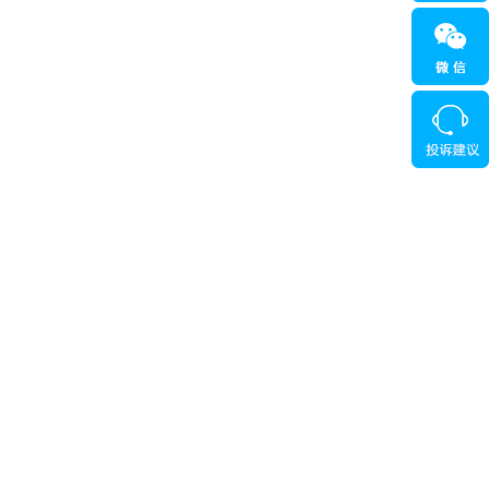
，演剧
的专业，或者是考不进水平更高的大